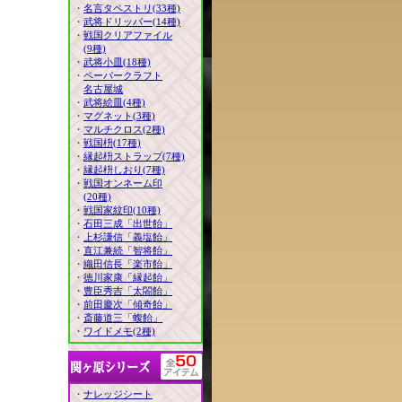
・
名言タペストリ(33種)
・
武将ドリッパー(14種)
・
戦国クリアファイル
(9種)
・
武将小皿(18種)
・
ペーパークラフト
名古屋城
・
武将絵皿(4種)
・
マグネット(3種)
・
マルチクロス(2種)
・
戦国枡(17種)
・
縁起枡ストラップ(7種)
・
縁起枡しおり(7種)
・
戦国オンネーム印
(20種)
・
戦国家紋印(10種)
・
石田三成「出世飴」
・
上杉謙信「義塩飴」
・
直江兼続「智将飴」
・
織田信長「楽市飴」
・
徳川家康「縁起飴」
・
豊臣秀吉「太閤飴」
・
前田慶次「傾奇飴」
・
斎藤道三「蝮飴」
・
ワイドメモ(2種)
・
ナレッジシート