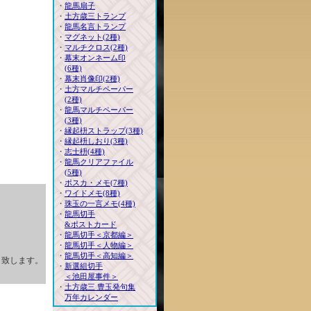
・
龍馬扇子
・
土方歳三トランプ
・
龍馬名言トランプ
・
マグネット(2種)
・
マルチクロス(2種)
・
幕末オンネーム印
(6種)
・
幕末肖像印(2種)
・
土方マルチペーパー
(2種)
・
龍馬マルチペーパー
(3種)
・
縁起枡ストラップ(3種)
・
縁起枡しおり(3種)
・
志士枡(4種)
・
龍馬クリアファイル
(5種)
・
ポスカ・メモ(7種)
・
ワイドメモ(8種)
・
珠玉の一言メモ(4種)
・
龍馬切手
&ポストカード
・
龍馬切手＜京都編＞
・
龍馬切手＜人物編＞
・
龍馬切手＜高知編＞
り致します。
・
新選組切手
＜池田屋事件＞
・
土方歳三 豊玉発句集
万年カレンダー