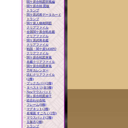
関ケ原合戦図屛風編
・
関ケ原合戦 図版
トランプ
・
関ケ原武将データカード
トランプ
・
関ケ原人物相関図
クリアファイル
・
全国関ケ原合戦名鑑
クリアファイル
・
関ケ原武将名鑑
クリアファイル
・
戦国・関ケ原SAMPO
クリアファイル
・
関ケ原合戦図屏風
名鑑クリアファイル
・
関ケ原合戦図屏風
万年カレンダー
・
読むクリアファイル
(2種)
・
ブックカバー(2種)
・
タペストリ(全5種)
・
Newマウスパッド
・
関ヶ原合戦図扇子
・
絵合わせ合戦
・
フレーム(8種)
・
マグネット(2種)
・
名場面 すごろく(2型)
・
マウスパッド(2種)
・
立版古(2種)
・
トランプ