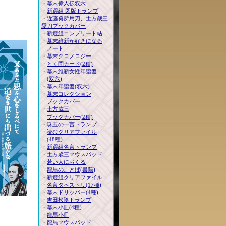
・
幕末偉人伝双六
す。
・
新選組 図版トランプ
・
近藤勇所用刀、土方歳三
愛刀ブックカバー
・
新選組コンプリート帖
・
幕末維新が好きになる
ノート
・
幕末クロノロジー
・
とく問カード(2種)
・
幕末維新女性年譜盤
(双六)
・
幕末年譜盤(双六)
・
幕末コレクション
ブックカバー
・
土方歳三
ブックカバー(2種)
・
珠玉の一言トランプ
・
読むクリアファイル
(48種)
・
新選組名言トランプ
・
土方歳三マウスパッド
・
若い人におくる
龍馬のことば(書籍)
・
新選組クリアファイル
・
名言タペストリ(17種)
・
幕末ドリッパー(4種)
・
吉田松陰トランプ
・
幕末小皿(4種)
・
龍馬小皿
・
龍馬マウスパッド