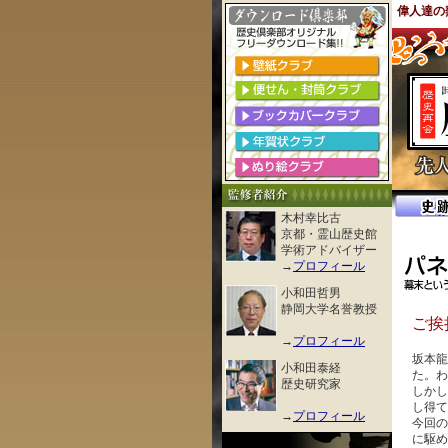
偉人達の
木村幸比古
京都・霊山歴史館
学術アドバイザー
→
プロフィール
小和田哲男
静岡大学名誉教授
ご挨
→
プロフィール
坂本龍
小和田泰経
た。わ
歴史研究家
しかし
し得て
→
プロフィール
今回の
に駆め