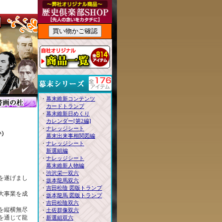
・
幕末維新コンテンツ
カードトランプ
・
幕末維新日めくり
カレンダー[第2編]
・
ナレッジシート
幕末出来事相関図編
・
ナレッジシート
新選組編
・
ナレッジシート
幕末維新人物編
・
渋沢栄一双六
死を遂げまし
・
坂本龍馬双六
・
吉田松陰 図版トランプ
大事業を成
・
坂本龍馬 図版トランプ
・
吉田松陰双六
を縦横無尽
・
土佐群像双六
を通じて龍
・
新選組双六