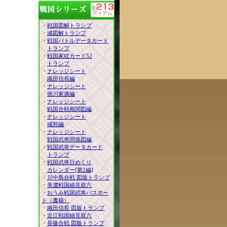
・
戦国図解トランプ
・
城図解トランプ
・
戦国バトルデータカード
トランプ
・
戦国家紋カード52
トランプ
・
ナレッジシート
織田信長編
・
ナレッジシート
徳川家康編
・
ナレッジシート
戦国合戦相関図編
・
ナレッジシート
城郭編
・
ナレッジシート
戦国武将関係図編
・
戦国武将データカード
トランプ
・
戦国武将日めくり
カレンダー[第2編]
・
川中島合戦 図版トランプ
・
美濃戦国細見双六
・
おうみ戦国武将パスポー
ト（書籍）
・
織田信長 図版トランプ
・
近江戦国細見双六
・
長篠合戦 図版トランプ