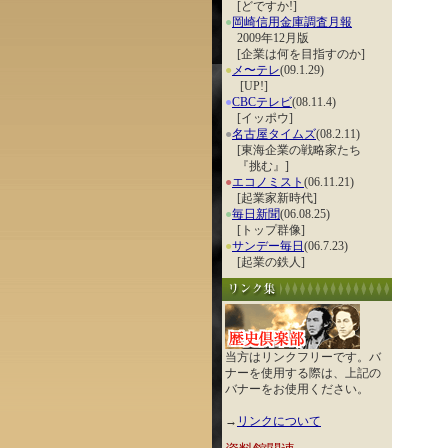
[どですか!]
●
岡崎信用金庫調査月報
2009年12月版
[企業は何を目指すのか]
●
メ〜テレ
(09.1.29)
[UP!]
●
CBCテレビ
(08.11.4)
[イッポウ]
●
名古屋タイムズ
(08.2.11)
[東海企業の戦略家たち
『挑む』]
●
エコノミスト
(06.11.21)
[起業家新時代]
●
毎日新聞
(06.08.25)
[トップ群像]
●
サンデー毎日
(06.7.23)
[起業の鉄人]
当方はリンクフリーです。バ
ナーを使用する際は、上記の
バナーをお使用ください。
→
リンクについて