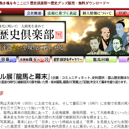
熱き魂を今ここに!! 歴史倶楽部〜
歴史グッズ販売・無料ダウンロード
〜
拶
馬は天保六年（1835）に土佐で生まれ、そして慶応三年（1867）に京都で非業の
ずか三十三年という短い一生でした。
、龍馬は幕末の混乱期にあって、土佐海援隊、薩長同盟、そして大政奉還といった
、幕末史を方向づける八面六臂の大活躍で維新回天の扉を開きました。
写真展は、幕末において「日本」という枠組みを超え「世界」を見据えながら全国
ぐった風雲児・坂本龍馬の足跡を時代背景とともに展示いたしました。この写真展