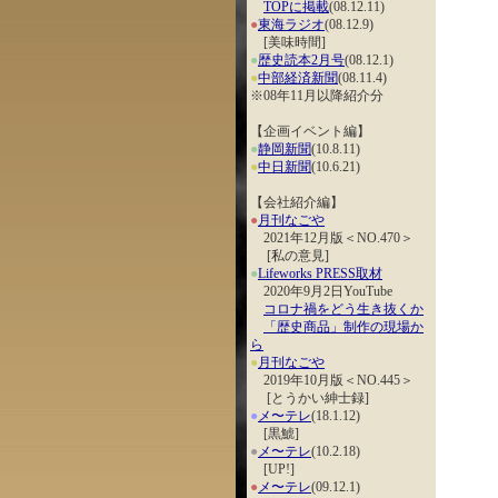
TOPに掲載
(08.12.11)
●
東海ラジオ
(08.12.9)
[美味時間]
●
歴史読本2月号
(08.12.1)
●
中部経済新聞
(08.11.4)
※08年11月以降紹介分
【企画イベント編】
●
静岡新聞
(10.8.11)
●
中日新聞
(10.6.21)
【会社紹介編】
●
月刊なごや
2021年12月版＜NO.470＞
[私の意見]
●
Lifeworks PRESS取材
2020年9月2日YouTube
コロナ禍をどう生き抜くか
「歴史商品」制作の現場か
ら
●
月刊なごや
2019年10月版＜NO.445＞
[とうかい紳士録]
●
メ〜テレ
(18.1.12)
[黒鯱]
●
メ〜テレ
(10.2.18)
[UP!]
●
メ〜テレ
(09.12.1)