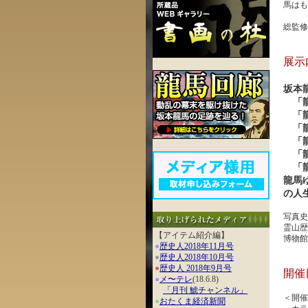
馬は
総監修
展示
坂本
「龍
「龍
「龍
「龍
「龍
「龍
龍馬
の人
写真史
霊山歴
【アイテム紹介編】
博物館
●
歴史人2018年11月号
●
歴史人2018年10月号
●
歴史人 2018年9月号
開催
●
メ〜テレ
(18.6.8)
「月刊 鯱チャンネル」
＜開催
●
おたくま経済新聞