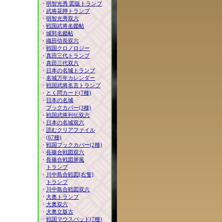
・
明智光秀 図版トランプ
・
武将花押トランプ
・
明智光秀双六
・
戦国武将名鑑帖
・
城郭名鑑帖
・
織田信長双六
・
戦国クロノロジー
・
真田三代トランプ
・
真田三代双六
・
日本の名城トランプ
・
名城万年カレンダー
・
戦国武将名言トランプ
・
とく問カード(7種)
・
日本の名城
ブックカバー(3種)
・
戦国武将列伝双六
・
日本の名城双六
・
読むクリアファイル
(67種)
・
戦国ブックカバー(2種)
・
長篠合戦図双六
・
長篠合戦図屏風
トランプ
・
川中島合戦図[右隻]
トランプ
・
川中島合戦図双六
・
大奥トランプ
・
大奥双六
・
大奥立版古
・
戦国マウスパッド(7種)