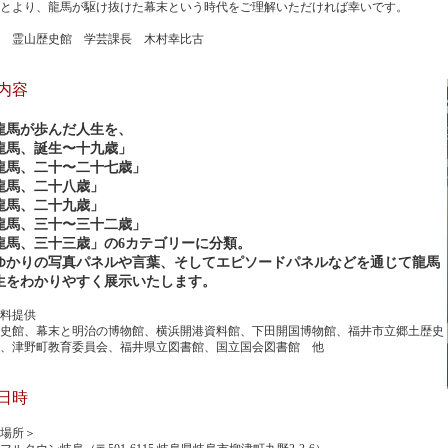
もとより、龍馬が駆け抜けた幕末という時代をご理解いただければ幸いで
 霊山歴史館 学芸課長 木村幸比古
内容
龍馬が歩んだ人生を、
馬、誕生〜十九歳
」
馬、二十〜二十七歳」
馬、二十八歳」
馬、二十九歳」
馬、三十〜三十二歳」
馬、三十三歳」の6カテゴリーに分類。
ゆかりの写真パネルや言葉、そしてエピソードパネルなどを通じて龍馬
生をわかりやすく展示いたします。
料提供
史館、幕末と明治の博物館、横浜開港資料館、下田開国博物館、福井市立郷土歴史
、津野町教育委員会、福井県立図書館、国立国会図書館 他
日時
場所＞