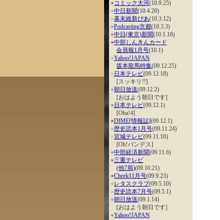
●
コミック大河
(10.9.25)
●
中日新聞
(10.4.20)
●
幕末維新ぴあ
(10.3.12)
●
Podcasting京都
(10.3.3)
●
中日(東京)新聞
(10.1.18)
●
中部しんきんカード
会員報1月号
(10.1)
●
Yahoo!JAPAN
坂本龍馬特集
(09.12.25)
●
日本テレビ
(09.12.18)
[スッキリ!!]
●
朝日放送
(09.12.2)
[おはよう朝日です]
●
日本テレビ
(09.12.1)
[Oha!4]
●
DIME[情報誌]
(09.12.1)
●
歴史読本1月号
(09.11.24)
●
宮城テレビ
(09.11.10)
[Oh!バンデス]
●
中部経済新聞
(09.11.6)
●
三重テレビ
(他7局)
(09.10.21)
●
Cheek11月号
(09.9.23)
●
レタスクラブ
(09.5.10)
●
歴史読本7月号
(09.5.1)
●
朝日放送
(09.1.14)
[おはよう朝日です]
●
Yahoo!JAPAN