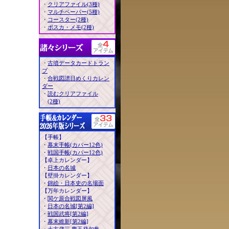
・
クリアファイル(3種)
・
マルチペーパー(5種)
・
コースター(2種)
・
ポスカ・メモ(2種)
・
古墳データカードトラン
プ
・
合戦図譜日めくりカレン
ダー
・
読むクリアファイル
(2種)
【手帳】
・
幕末手帳(カバー12色)
・
戦国手帳(カバー12色)
【卓上カレンダー】
・
日本の名城
【壁掛カレンダー】
・
錦絵・日本史の名場面
【万年カレンダー】
・
関ケ原合戦図屏風
・
日本の名城[第2編]
・
戦国武将[第2編]
・
幕末維新[第2編]