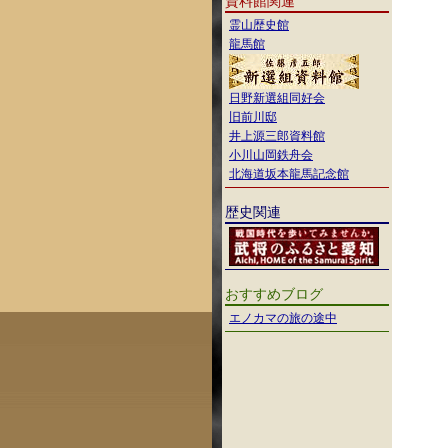
資料館関連
霊山歴史館
龍馬館
日野新選組同好会
旧前川邸
井上源三郎資料館
小川山岡鉄舟会
北海道坂本龍馬記念館
歴史関連
おすすめブログ
エノカマの旅の途中