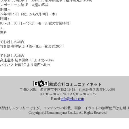
ルタウン岐阜（〒501-6115 岐阜県岐阜市柳津町丸野3-3-6）
ンボーモール館1F 太陽の広場
期間＞
2年9月23日（祝）から9月30日（木）
時間＞
00〜21：00（レインボーモール館の営業時間）
＞
無料
でお越しの場合］
鼻線 柳津駅より西へ1km（徒歩約20分）
でお越しの場合］
速道路 岐阜羽島I.C.より北へ8km
イパス 岐南I.C.より南西へ8km
株式会社コミュニティネット
〒460-0003 名古屋市中区錦2-19-18 丸三証券名古屋ビル6階
TEL:052-203-8570 / FAX:052-203-8575
E-mail:
info@reki-c.com
楽部はリンクフリーですが、コンテンツの転載、画像・イラストの無断使用はお断
Copyright(c) Communitynet Co.,Ltd All Rights Reserved