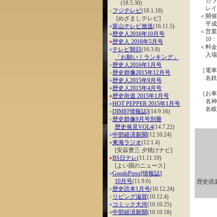
カラフ
(18.5.30)
レイ
●
フジテレビ
(18.1.18)
＜開催
[めざましテレビ]
平成2
●
富山テレビ放送
(16.11.5)
＜営業
●
歴史人2016年10月号
10：
●
歴史人 2016年5月号
＜料金
●
テレビ朝日
(16.3.8)
入場
「お願い！ランキング」
●
歴史人2016年1月号
［電車
●
歴史群像2015年12月号
名鉄竹
●
歴史人2015年9月号
●
歴史人2015年4月号
［お車
●
歴史街道 2015年1月号
名神高
●
HOT PEPPER 2015年1月号
名岐バ
●
DIME[情報誌]
(14.9.16)
●
歴史群像9月号別冊
歴史発見VOL4
(14.7.22)
●
中部経済新聞
(12.10.24)
●
東海ラジオ
(12.1.4)
[安蒜豊三 夕焼けナビ]
●
BS日テレ
(11.11.19)
[よい国のニュース]
●
GoodsPress[情報誌]
10月号
(11.9.6)
歴史倶
●
歴史読本1月号
(10.12.24)
●
リビング滋賀
(10.12.4)
●
コミック大河
(10.10.25)
●
中部経済新聞
(10.10.18)