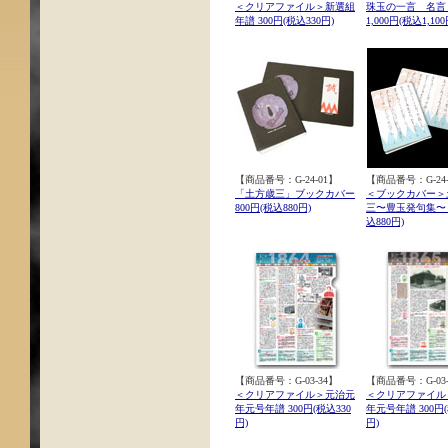
＜クリアファイル＞新選組
珠玉の一言 名言
年譜 300円(税込330円)
1,000円(税込1,100
【商品番号：G-24-01】
【商品番号：G-24-
「土方歳三」ブックカバー
＜ブックカバー＞
800円(税込880円)
三〜豊玉発句集〜 8
込880円)
【商品番号：G-03-34】
【商品番号：G-03-
＜クリアファイル＞元治元
＜クリアファイル
年元号年譜 300円(税込330
年元号年譜 300円(
円)
円)