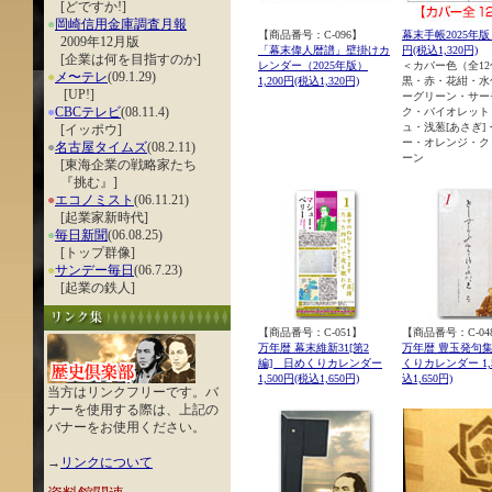
[どですか!]
●
岡崎信用金庫調査月報
【商品番号：C-096】
幕末手帳2025年版 各
2009年12月版
「幕末偉人暦譜」壁掛けカ
円(税込1,320円)
[企業は何を目指すのか]
レンダー（2025年版）
＜カバー色（全1
●
メ〜テレ
(09.1.29)
1,200円(税込1,320円)
黒・赤・花紺・水
[UP!]
ーグリーン・サー
●
CBCテレビ
(08.11.4)
ク・バイオレット
ュ・浅葱[あさぎ]
[イッポウ]
ー・オレンジ・ク
●
名古屋タイムズ
(08.2.11)
ーン
[東海企業の戦略家たち
『挑む』]
●
エコノミスト
(06.11.21)
[起業家新時代]
●
毎日新聞
(06.08.25)
[トップ群像]
●
サンデー毎日
(06.7.23)
[起業の鉄人]
【商品番号：C-051】
【商品番号：C-04
万年暦 幕末維新31[第2
万年暦 豊玉発句
編] 日めくりカレンダー
くりカレンダー 1,5
1,500円(税込1,650円)
込1,650円)
当方はリンクフリーです。バ
ナーを使用する際は、上記の
バナーをお使用ください。
→
リンクについて