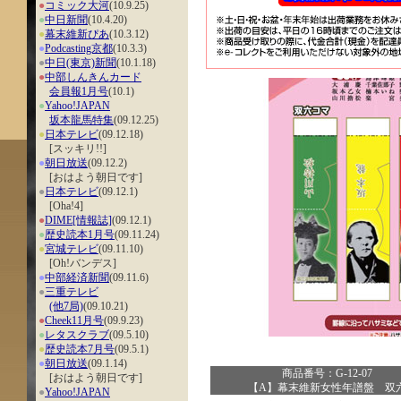
●
コミック大河
(10.9.25)
●
中日新聞
(10.4.20)
●
幕末維新ぴあ
(10.3.12)
●
Podcasting京都
(10.3.3)
●
中日(東京)新聞
(10.1.18)
●
中部しんきんカード
会員報1月号
(10.1)
●
Yahoo!JAPAN
坂本龍馬特集
(09.12.25)
●
日本テレビ
(09.12.18)
[スッキリ!!]
●
朝日放送
(09.12.2)
[おはよう朝日です]
●
日本テレビ
(09.12.1)
[Oha!4]
●
DIME[情報誌]
(09.12.1)
●
歴史読本1月号
(09.11.24)
●
宮城テレビ
(09.11.10)
[Oh!バンデス]
●
中部経済新聞
(09.11.6)
●
三重テレビ
(他7局)
(09.10.21)
●
Cheek11月号
(09.9.23)
●
レタスクラブ
(09.5.10)
●
歴史読本7月号
(09.5.1)
●
朝日放送
(09.1.14)
商品番号：G-12-07
[おはよう朝日です]
【A】幕末維新女性年譜盤 双
●
Yahoo!JAPAN