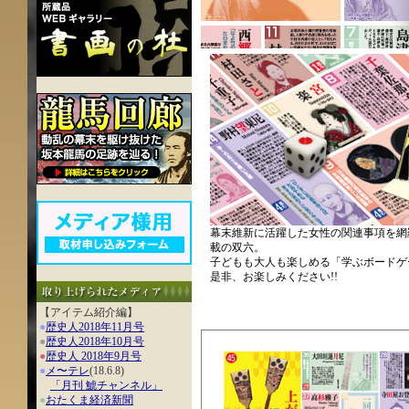
幕末維新に活躍した女性の関連事項を網
載の双六。
子どもも大人も楽しめる「学ぶボードゲ
是非、お楽しみください!!
【アイテム紹介編】
●
歴史人2018年11月号
●
歴史人2018年10月号
●
歴史人 2018年9月号
●
メ〜テレ
(18.6.8)
「月刊 鯱チャンネル」
●
おたくま経済新聞