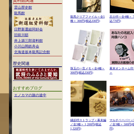
資料館関連
霊山歴史館
龍馬館
龍馬クリアファイル＜全5
志士枡＜全4種＞ 7
種＞ 300円(税込330円)
込770円)
日野新選組同好会
旧前川邸
井上源三郎資料館
小川山岡鉄舟会
北海道坂本龍馬記念館
歴史関連
珠玉の一言メモ＜全4種＞
幕末オンネーム印
300円(税込330円)
＞
おすすめブログ
エノカマの旅の途中
縁起枡ストラップ＜幕末編
マルチペーパー＜
／全3種＞ 1,200円(税込
／全3種＞ 500円(
1,320円)
円)