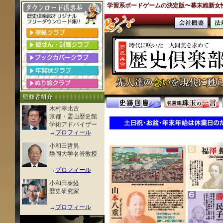
学習系ボードゲームの決定版〜
幕末維新女
木村幸比古
京都・霊山歴史館
学術アドバイザー
→
プロフィール
小和田哲男
静岡大学名誉教授
→
プロフィール
小和田泰経
歴史研究家
→
プロフィール