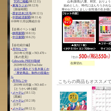
TOPに掲載
(08.12.11)
山本(新島)八重、和宮、おりょう
●
東海ラジオ
(08.12.9)
始めとした、時代にほんろうされ
[美味時間]
華やかでたくましい女性達の生き様に
●
歴史読本2月号
(08.12.1)
●
中部経済新聞
(08.11.4)
※08年11月以降紹介分
【企画イベント編】
●
静岡新聞
(10.8.11)
●
中日新聞
(10.6.21)
【会社紹介編】
●
月刊なごや
2021年12月版＜NO.470＞
[私の意見]
●
Lifeworks PRESS取材
在庫切れ
2020年9月2日YouTube
コロナ禍をどう生き抜くか
「歴史商品」制作の現場か
ら
●
月刊なごや
こちらの商品もオススメ
2019年10月版＜NO.445＞
[とうかい紳士録]
●
メ〜テレ
(18.1.12)
[黒鯱]
●
メ〜テレ
(10.2.18)
[UP!]
●
メ〜テレ
(09.12.1)