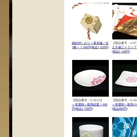
縁起枡しおり＜幕末編／全
【商品番号：G-07-
3種＞ 1,200円(税込1,320円)
土方歳三トランプ 1
(税込1,100円)
【商品番号：G-20-21】
【商品番号：G-20-
＜美濃焼＞龍馬絵皿 1,600
＜美濃焼＞龍馬小皿
円(税込1,760円)
(税込880円)