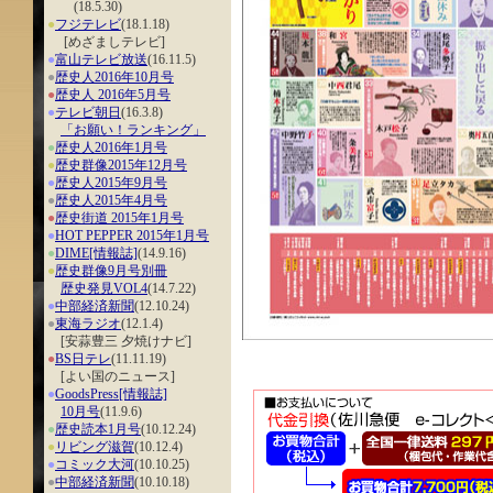
(18.5.30)
●
フジテレビ
(18.1.18)
[めざましテレビ]
●
富山テレビ放送
(16.11.5)
●
歴史人2016年10月号
●
歴史人 2016年5月号
●
テレビ朝日
(16.3.8)
「お願い！ランキング」
●
歴史人2016年1月号
●
歴史群像2015年12月号
●
歴史人2015年9月号
●
歴史人2015年4月号
●
歴史街道 2015年1月号
●
HOT PEPPER 2015年1月号
●
DIME[情報誌]
(14.9.16)
●
歴史群像9月号別冊
歴史発見VOL4
(14.7.22)
●
中部経済新聞
(12.10.24)
●
東海ラジオ
(12.1.4)
[安蒜豊三 夕焼けナビ]
●
BS日テレ
(11.11.19)
[よい国のニュース]
●
GoodsPress[情報誌]
10月号
(11.9.6)
●
歴史読本1月号
(10.12.24)
●
リビング滋賀
(10.12.4)
●
コミック大河
(10.10.25)
●
中部経済新聞
(10.10.18)