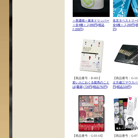
＜美濃焼＞幕末ドリッパー
名言タペストリー
＜全4種＞ 2,000円(税込
全6種＞ 2,200円(税
2,200円)
円)
【商品番号：B-001】
【商品番号：G-13-
若い人におくる龍馬のこと
土方歳三マウスパッ
ば(書籍) 720円(税込792円)
円(税込550円)
【商品番号：G-03-18】
【商品番号：G-07-