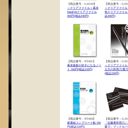
【商品番号：G-03-69】
【商品番号：G-03-
＜クリアファイル＞幕末
＜クリアファイル
DataFileクリアファイル
色クリアファイル 4
400円(税込440円)
込440円)
【商品番号：NT-001】
【商品番号：G-03-
幕末維新が好きになるノー
＜クリアファイル
ト 500円(税込550円)
土方の所用刀/愛刀 
(税込330円)
【商品番号：NT-004】
【商品番号：G-24-
新選組コンプリート帖 500
「近藤勇所用刀／
円(税込550円)
愛刀」ブックカバー