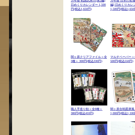
万年暦 戦国武将31[第2編]
万年暦 日本の名城3
日めくりカレンダー 1,500
編] 日めくりカレ
円(税込1,650円)
1,500円(税込1,650
関ヶ原クリアファイル＜全
マルチペーパー＜
3種＞ 300円(税込330円)
500円(税込550円)
職人手造り飴＜全8種＞
関ヶ原合戦図屏風
380円(税込410円)
1,000円(税込1,100