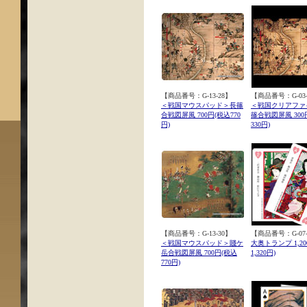
【商品番号：G-13-28】
【商品番号：G-03-
＜戦国マウスパッド＞長篠
＜戦国クリアファ
合戦図屏風 700円(税込770
篠合戦図屏風 300
円)
330円)
【商品番号：G-13-30】
【商品番号：G-07-
＜戦国マウスパッド＞賤ケ
大奥トランプ 1,20
岳合戦図屏風 700円(税込
1,320円)
770円)