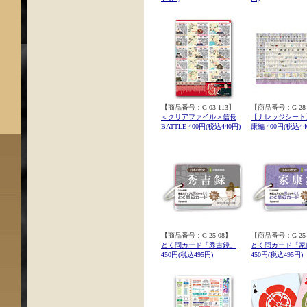
【商品番号：G-03-113】
【商品番号：G-28-
＜クリアファイル＞信長
【ナレッジシート
BATTLE 400円(税込440円)
康編 400円(税込44
【商品番号：G-25-08】
【商品番号：G-25-
とく問カード「秀吉録」
とく問カード「家
450円(税込495円)
450円(税込495円)