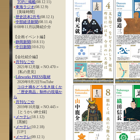
TOPに掲載
(08.12.11)
●
東海ラジオ
(08.12.9)
[美味時間]
●
歴史読本2月号
(08.12.1)
●
中部経済新聞
(08.11.4)
※08年11月以降紹介分
【企画イベント編】
●
静岡新聞
(10.8.11)
●
中日新聞
(10.6.21)
【会社紹介編】
●
月刊なごや
2021年12月版＜NO.470＞
[私の意見]
●
Lifeworks PRESS取材
2020年9月2日YouTube
コロナ禍をどう生き抜くか
「歴史商品」制作の現場か
ら
●
月刊なごや
2019年10月版＜NO.445＞
[とうかい紳士録]
●
メ〜テレ
(18.1.12)
[黒鯱]
●
メ〜テレ
(10.2.18)
[UP!]
●
メ〜テレ
(09.12.1)