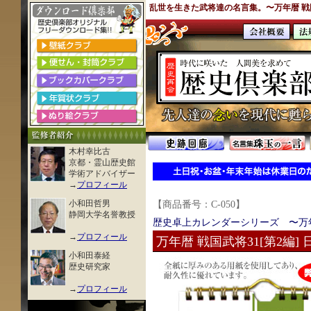
乱世を生きた武将達の名言集。〜万年暦 戦国
木村幸比古
京都・霊山歴史館
学術アドバイザー
→
プロフィール
小和田哲男
【商品番号：C-050】
静岡大学名誉教授
歴史卓上カレンダーシリーズ 〜万
→
プロフィール
万年暦 戦国武将31[第2編
小和田泰経
歴史研究家
→
プロフィール