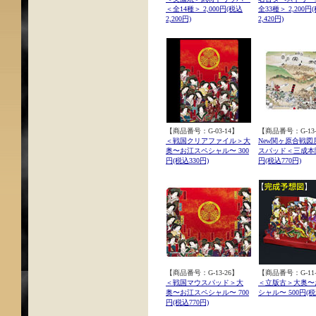
＜全14種＞ 2,000円(税込
全33種＞ 2,200円
2,200円)
2,420円)
【商品番号：G-03-14】
【商品番号：G-13-
＜戦国クリアファイル＞大
New関ヶ原合戦図
奥〜お江スペシャル〜 300
スパッド＜三成本陣
円(税込330円)
円(税込770円)
【商品番号：G-13-26】
【商品番号：G-11-
＜戦国マウスパッド＞大
＜立版古＞大奥〜
奥〜お江スペシャル〜 700
シャル〜 500円(税
円(税込770円)