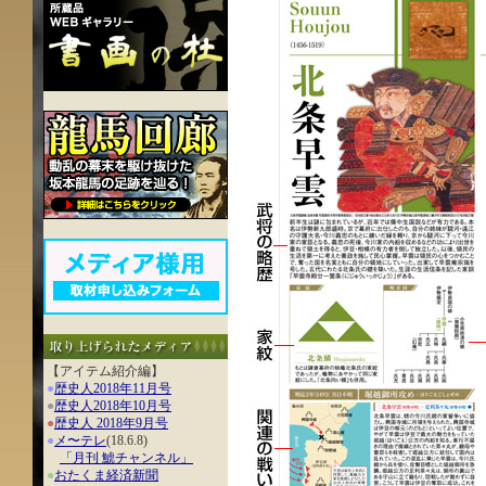
【アイテム紹介編】
●
歴史人2018年11月号
●
歴史人2018年10月号
●
歴史人 2018年9月号
●
メ〜テレ
(18.6.8)
「月刊 鯱チャンネル」
●
おたくま経済新聞