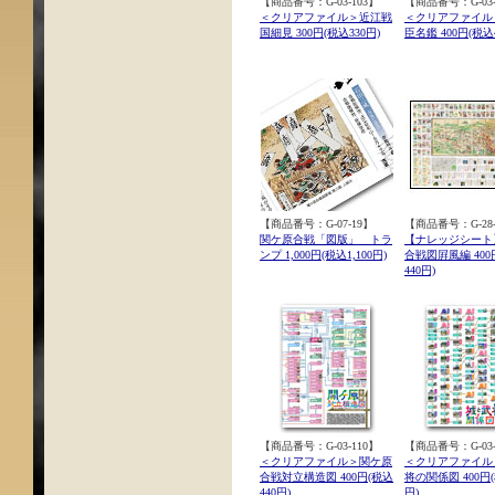
【商品番号：G-03-103】
【商品番号：G-03-
＜クリアファイル＞近江戦
＜クリアファイル
国細見 300円(税込330円)
臣名鑑 400円(税込4
【商品番号：G-07-19】
【商品番号：G-28-
関ケ原合戦「図版」 トラ
【ナレッジシート
ンプ 1,000円(税込1,100円)
合戦図屛風編 400
440円)
【商品番号：G-03-110】
【商品番号：G-03-
＜クリアファイル＞関ケ原
＜クリアファイル
合戦対立構造図 400円(税込
将の関係図 400円(
440円)
円)