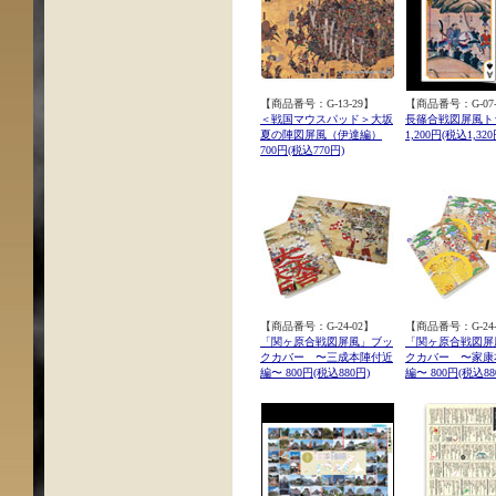
【商品番号：G-13-29】
【商品番号：G-07-
＜戦国マウスパッド＞大坂
長篠合戦図屏風ト
夏の陣図屏風（伊達編）
1,200円(税込1,320
700円(税込770円)
【商品番号：G-24-02】
【商品番号：G-24-
「関ヶ原合戦図屏風」ブッ
「関ヶ原合戦図屏
クカバー 〜三成本陣付近
クカバー 〜家康
編〜 800円(税込880円)
編〜 800円(税込88