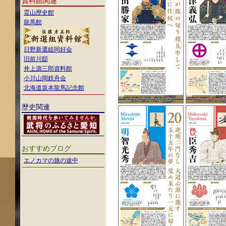
資料館関連
霊山歴史館
龍馬館
日野新選組同好会
旧前川邸
井上源三郎資料館
小川山岡鉄舟会
北海道坂本龍馬記念館
歴史関連
おすすめブログ
エノカマの旅の途中