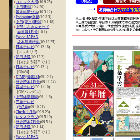
●
コミック大河
(10.9.25)
●
中日新聞
(10.4.20)
●
幕末維新ぴあ
(10.3.12)
●
Podcasting京都
(10.3.3)
●
中日(東京)新聞
(10.1.18)
●
中部しんきんカード
会員報1月号
(10.1)
●
Yahoo!JAPAN
坂本龍馬特集
(09.12.25)
●
日本テレビ
(09.12.18)
内
[スッキリ!!]
●
朝日放送
(09.12.2)
[おはよう朝日です]
●
日本テレビ
(09.12.1)
[Oha!4]
●
DIME[情報誌]
(09.12.1)
●
歴史読本1月号
(09.11.24)
●
宮城テレビ
(09.11.10)
[Oh!バンデス]
●
中部経済新聞
(09.11.6)
●
三重テレビ
(他7局)
(09.10.21)
●
Cheek11月号
(09.9.23)
●
レタスクラブ
(09.5.10)
●
歴史読本7月号
(09.5.1)
●
朝日放送
(09.1.14)
[おはよう朝日です]
●
Yahoo!JAPAN