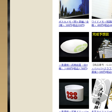
ポスカメモ＜関ヶ原編／全
ワイドメモ＜戦国
2種＞ 500円(税込550円)
種＞ 400円(税込44
＜美濃焼＞武将絵皿（全4
【商品番号：G-22-
種） 1,600円(税込1,760円)
＜ペーパークラフ
屋城 1,500円(税込1
＜美濃焼＞武将ドリッパー
名言タペストリー