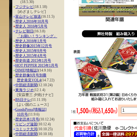
(18.5.30)
●
フジテレビ
(18.1.18)
[めざましテレビ]
●
富山テレビ放送
(16.11.5)
●
歴史人2016年10月号
●
歴史人 2016年5月号
●
テレビ朝日
(16.3.8)
「お願い！ランキング」
●
歴史人2016年1月号
●
歴史群像2015年12月号
●
歴史人2015年9月号
●
歴史人2015年4月号
●
歴史街道 2015年1月号
●
HOT PEPPER 2015年1月号
●
DIME[情報誌]
(14.9.16)
●
歴史群像9月号別冊
歴史発見VOL4
(14.7.22)
●
中部経済新聞
(12.10.24)
●
東海ラジオ
(12.1.4)
[安蒜豊三 夕焼けナビ]
●
BS日テレ
(11.11.19)
[よい国のニュース]
●
GoodsPress[情報誌]
10月号
(11.9.6)
●
歴史読本1月号
(10.12.24)
●
リビング滋賀
(10.12.4)
●
コミック大河
(10.10.25)
●
中部経済新聞
(10.10.18)