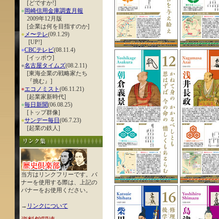
[どですか!]
●
岡崎信用金庫調査月報
2009年12月版
[企業は何を目指すのか]
●
メ〜テレ
(09.1.29)
[UP!]
●
CBCテレビ
(08.11.4)
[イッポウ]
●
名古屋タイムズ
(08.2.11)
[東海企業の戦略家たち
『挑む』]
●
エコノミスト
(06.11.21)
[起業家新時代]
●
毎日新聞
(06.08.25)
[トップ群像]
●
サンデー毎日
(06.7.23)
[起業の鉄人]
当方はリンクフリーです。バ
ナーを使用する際は、上記の
バナーをお使用ください。
→
リンクについて