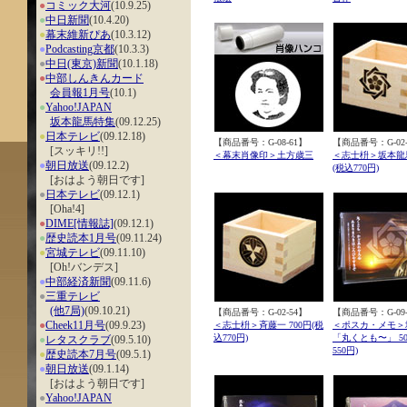
●
コミック大河
(10.9.25)
●
中日新聞
(10.4.20)
●
幕末維新ぴあ
(10.3.12)
●
Podcasting京都
(10.3.3)
●
中日(東京)新聞
(10.1.18)
●
中部しんきんカード
会員報1月号
(10.1)
●
Yahoo!JAPAN
坂本龍馬特集
(09.12.25)
●
日本テレビ
(09.12.18)
【商品番号：G-08-61】
【商品番号：G-02-
[スッキリ!!]
＜幕末肖像印＞土方歳三
＜志士枡＞坂本龍馬
●
朝日放送
(09.12.2)
(税込770円)
[おはよう朝日です]
●
日本テレビ
(09.12.1)
[Oha!4]
●
DIME[情報誌]
(09.12.1)
●
歴史読本1月号
(09.11.24)
●
宮城テレビ
(09.11.10)
[Oh!バンデス]
●
中部経済新聞
(09.11.6)
●
三重テレビ
(他7局)
(09.10.21)
【商品番号：G-02-54】
【商品番号：G-09-
●
Cheek11月号
(09.9.23)
＜志士枡＞斉藤一 700円(税
＜ポスカ・メモ＞
込770円)
「丸くとも〜」 50
●
レタスクラブ
(09.5.10)
550円)
●
歴史読本7月号
(09.5.1)
●
朝日放送
(09.1.14)
[おはよう朝日です]
●
Yahoo!JAPAN