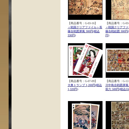
【商品番号：G-03-16】
【商品番号：G-03-
＜戦国クリアファイル＞長
＜戦国クリアファ
篠合戦図屏風 300円(税込
篠合戦絵図 300円(
330円)
円)
【商品番号：G-07-09】
【商品番号：G-12-
大奥トランプ 1,200円(税込
川中島合戦図屏風
1,320円)
双六 500円(税込55