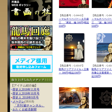
【商品番号：
G-04-61
】
【商品番号：
G-04
＜マルチペーパー＞土方歳
＜マルチペーパー
三 「家紋」編 500円(税込
三 「誠」編 500
550円)
550円)
【商品番号：G-03-07】
【商品番号：G-03-
龍馬クリアファイル＜立像
龍馬クリアファイ
＞ 300円(税込330円)
肖像公文菊僊筆＞ 3
込330円)
【アイテム紹介編】
●
歴史人2018年11月号
●
歴史人2018年10月号
●
歴史人 2018年9月号
●
メ〜テレ
(18.6.8)
「月刊 鯱チャンネル」
●
おたくま経済新聞