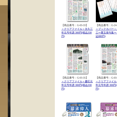
【商品番号：G-03-33】
【商品番号：G-24-
＜クリアファイル＞文久三
＜ブックカバー＞
年元号年譜 300円(税込330
三〜豊玉発句集〜 8
円)
込880円)
【商品番号：G-03-35】
【商品番号：G-03-
＜クリアファイル＞慶応元
＜クリアファイル
年元号年譜 300円(税込330
年元号年譜 300円(
円)
円)