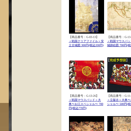
【商品番号：G-03-13】
【商品番号：G-13-
＜戦国クリアファイル＞安
＜戦国マウスパッ
土古城図 300円(税込330円)
城跡絵図 700円(税
【商品番号：G-13-26】
【商品番号：G-11-
＜戦国マウスパッド＞大
＜立版古＞大奥〜
奥〜お江スペシャル〜 700
シャル〜 500円(税
円(税込770円)