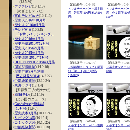
(18.5.30)
【商品番号：
G-04-52
】
【商品番号：
G-04
●
フジテレビ
(18.1.18)
＜マルチペーパー＞坂本龍
＜マルチペーパー
[めざましテレビ]
馬 近江屋 500円(税込550
馬 公文菊僊 500
●
富山テレビ放送
(16.11.5)
円)
550円)
●
歴史人2016年10月号
●
歴史人 2016年5月号
●
テレビ朝日
(16.3.8)
「お願い！ランキング」
●
歴史人2016年1月号
●
歴史群像2015年12月号
●
歴史人2015年9月号
●
歴史人2015年4月号
●
歴史街道 2015年1月号
●
HOT PEPPER 2015年1月号
【商品番号：
G-02-72
】
【商品番号：G-08-
●
DIME[情報誌]
(14.9.16)
＜縁起枡ストラップ＞新選
＜幕末オンネーム
●
歴史群像9月号別冊
組「誠」 1,200円(税込
龍馬
1,320円)
歴史発見VOL4
(14.7.22)
●
中部経済新聞
(12.10.24)
●
東海ラジオ
(12.1.4)
[安蒜豊三 夕焼けナビ]
●
BS日テレ
(11.11.19)
[よい国のニュース]
●
GoodsPress[情報誌]
10月号
(11.9.6)
●
歴史読本1月号
(10.12.24)
●
リビング滋賀
(10.12.4)
【商品番号：G-08-44】
【商品番号：G-08-
●
コミック大河
(10.10.25)
＜幕末オンネーム印＞吉田
＜幕末オンネーム
●
中部経済新聞
(10.10.18)
松陰
晋作