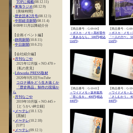
TOPに掲載
(08.12.11)
●
東海ラジオ
(08.12.9)
[美味時間]
●
歴史読本2月号
(08.12.1)
●
中部経済新聞
(08.11.4)
※08年11月以降紹介分
【商品番号：G-09-04】
【商品番号：G-09-
＜ポスカ・メモ＞高杉晋作
＜ポスカ・メモ＞
【企画イベント編】
「真あるなら」 500円(税込
「一人の力〜」 50
●
静岡新聞
(10.8.11)
550円)
550円)
●
中日新聞
(10.6.21)
【会社紹介編】
●
月刊なごや
2021年12月版＜NO.470＞
[私の意見]
●
Lifeworks PRESS取材
2020年9月2日YouTube
コロナ禍をどう生き抜くか
「歴史商品」制作の現場か
【商品番号：G-10-01】
【商品番号：G-10-
ら
＜ワイドメモ＞坂本龍馬
＜ワイドメモ＞土
●
月刊なごや
「世に生を」 400円(税込
「さしむかう」 40
440円)
440円)
2019年10月版＜NO.445＞
[とうかい紳士録]
●
メ〜テレ
(18.1.12)
[黒鯱]
●
メ〜テレ
(10.2.18)
[UP!]
●
メ〜テレ
(09.12.1)