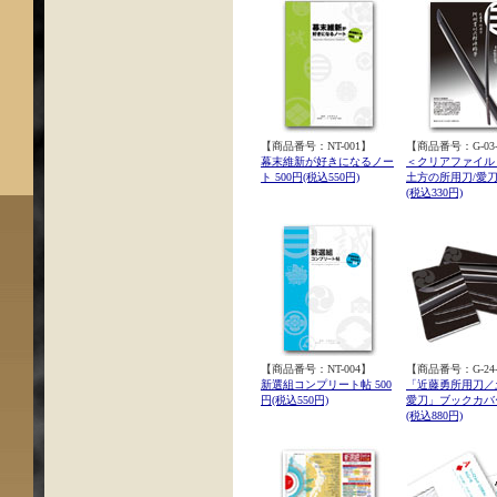
【商品番号：NT-001】
【商品番号：G-03-
幕末維新が好きになるノー
＜クリアファイル
ト 500円(税込550円)
土方の所用刀/愛刀 
(税込330円)
【商品番号：NT-004】
【商品番号：G-24-
新選組コンプリート帖 500
「近藤勇所用刀／
円(税込550円)
愛刀」ブックカバー
(税込880円)