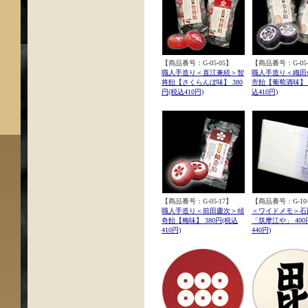
【商品番号：G-05-05】
【商品番号：G-05-
職人手造り＜直江兼続＞智
職人手造り＜織田
将飴【さくらんぼ味】 380
市飴【葡萄酒味】 3
円(税込410円)
込410円)
【商品番号：G-05-17】
【商品番号：G-10-
職人手造り＜前田慶次＞傾
＜ワイドメモ＞石
奇飴【梅味】 380円(税込
「筑摩江や」 400
410円)
440円)