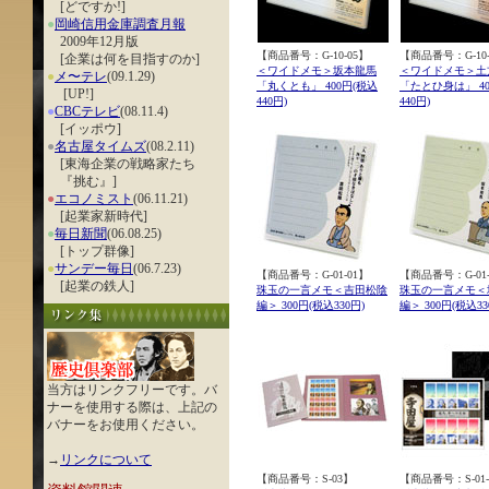
[どですか!]
●
岡崎信用金庫調査月報
2009年12月版
【商品番号：G-10-05】
【商品番号：G-10-
[企業は何を目指すのか]
＜ワイドメモ＞坂本龍馬
＜ワイドメモ＞土
●
メ〜テレ
(09.1.29)
「丸くとも」 400円(税込
「たとひ身は」 40
[UP!]
440円)
440円)
●
CBCテレビ
(08.11.4)
[イッポウ]
●
名古屋タイムズ
(08.2.11)
[東海企業の戦略家たち
『挑む』]
●
エコノミスト
(06.11.21)
[起業家新時代]
●
毎日新聞
(06.08.25)
[トップ群像]
●
サンデー毎日
(06.7.23)
【商品番号：G-01-01】
【商品番号：G-01-
[起業の鉄人]
珠玉の一言メモ＜吉田松陰
珠玉の一言メモ＜
編＞ 300円(税込330円)
編＞ 300円(税込33
当方はリンクフリーです。バ
ナーを使用する際は、上記の
バナーをお使用ください。
→
リンクについて
【商品番号：S-03】
【商品番号：S-01-