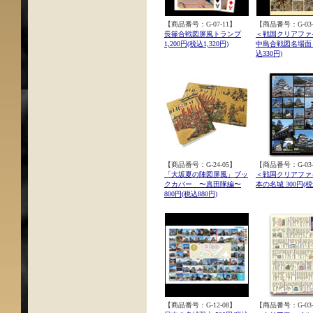
【商品番号：G-07-11】
【商品番号：G-03-
長篠合戦図屏風トランプ
＜戦国クリアファ
1,200円(税込1,320円)
中島合戦図名場面 3
込330円)
【商品番号：G-24-05】
【商品番号：G-03-
「大坂夏の陣図屏風」ブッ
＜戦国クリアファ
クカバー 〜真田隊編〜
本の名城 300円(税
800円(税込880円)
【商品番号：G-12-08】
【商品番号：G-03-