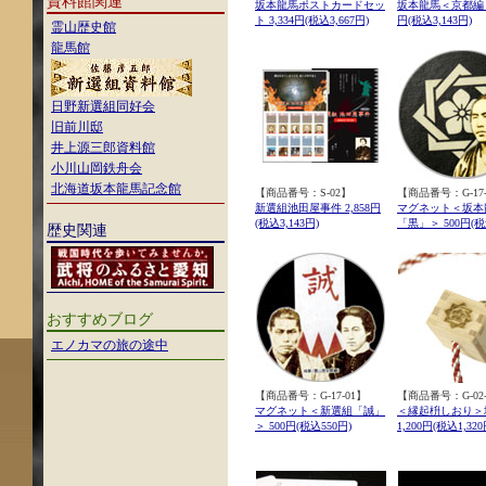
資料館関連
坂本龍馬ポストカードセッ
坂本龍馬＜京都編＞ 
ト 3,334円(税込3,667円)
円(税込3,143円)
霊山歴史館
龍馬館
日野新選組同好会
旧前川邸
井上源三郎資料館
小川山岡鉄舟会
北海道坂本龍馬記念館
【商品番号：S-02】
【商品番号：G-17-
新選組池田屋事件 2,858円
マグネット＜坂本
(税込3,143円)
「黒」＞ 500円(税
歴史関連
おすすめブログ
エノカマの旅の途中
【商品番号：G-17-01】
【商品番号：
G-02
マグネット＜新選組「誠」
＜縁起枡しおり＞
＞ 500円(税込550円)
1,200円(税込1,320