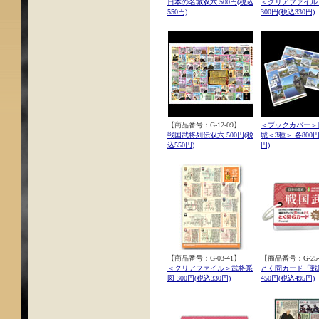
日本の名城双六 500円(税込
＜クリアファイル
550円)
300円(税込330円)
【商品番号：G-12-09】
＜ブックカバー＞
戦国武将列伝双六 500円(税
城＜3種＞ 各800円
込550円)
円)
【商品番号：G-03-41】
【商品番号：G-25-
＜クリアファイル＞武将系
とく問カード「戦
図 300円(税込330円)
450円(税込495円)