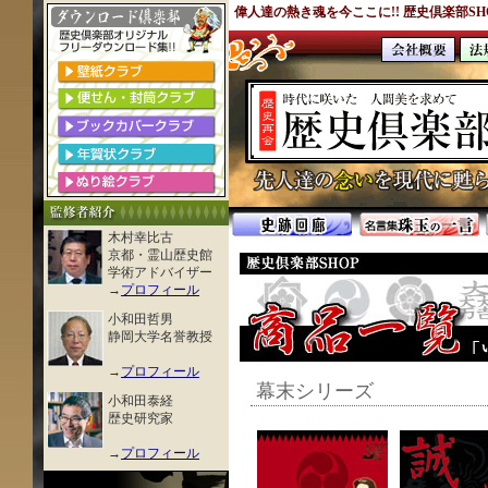
偉人達の熱き魂を今ここに!! 歴史倶楽部SH
木村幸比古
京都・霊山歴史館
学術アドバイザー
→
プロフィール
小和田哲男
静岡大学名誉教授
→
プロフィール
幕末シリーズ
小和田泰経
歴史研究家
→
プロフィール