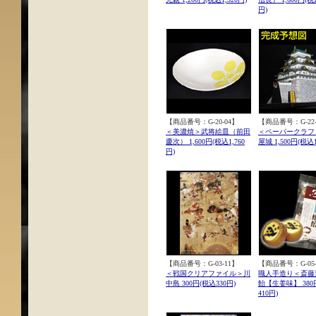
円)
【商品番号：G-20-04】
【商品番号：G-22-
＜美濃焼＞武将絵皿（前田
＜ペーパークラフ
慶次） 1,600円(税込1,760
屋城 1,500円(税込1
円)
【商品番号：G-03-11】
【商品番号：G-05-
＜戦国クリアファイル＞川
職人手造り＜斎藤
中島 300円(税込330円)
飴【生姜味】 380
410円)