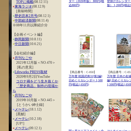
ダー（2026年版） 800円(税
壁掛けカレンダー（
TOPに掲載
(08.12.11)
込880円)
版） 1,200円(税込1
●
東海ラジオ
(08.12.9)
[美味時間]
●
歴史読本2月号
(08.12.1)
●
中部経済新聞
(08.11.4)
※08年11月以降紹介分
【企画イベント編】
●
静岡新聞
(10.8.11)
●
中日新聞
(10.6.21)
【会社紹介編】
●
月刊なごや
2021年12月版＜NO.470＞
[私の意見]
●
Lifeworks PRESS取材
【商品番号：C-050】
【商品番号：C-05
2020年9月2日YouTube
万年暦 戦国武将31[第2編]
万年暦 日本の名城3
日めくりカレンダー 1,500
編] 日めくりカレ
コロナ禍をどう生き抜くか
円(税込1,650円)
1,500円(税込1,650
「歴史商品」制作の現場か
ら
●
月刊なごや
2019年10月版＜NO.445＞
[とうかい紳士録]
●
メ〜テレ
(18.1.12)
[黒鯱]
●
メ〜テレ
(10.2.18)
[UP!]
●
メ〜テレ
(09.12.1)
関ヶ原クリアファイル＜全
マルチペーパー＜