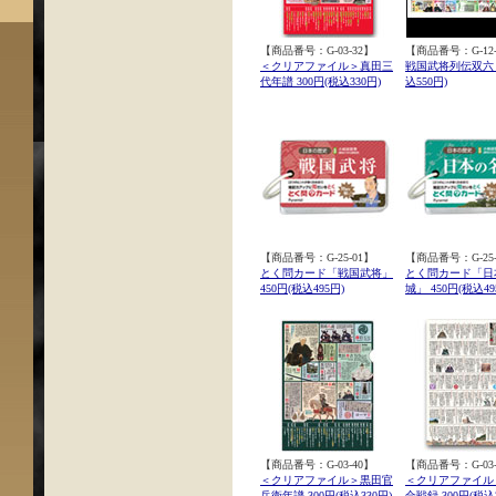
【商品番号：G-03-32】
【商品番号：G-12-
＜クリアファイル＞真田三
戦国武将列伝双六 5
代年譜 300円(税込330円)
込550円)
【商品番号：G-25-01】
【商品番号：G-25-
とく問カード「戦国武将」
とく問カード「日
450円(税込495円)
城」 450円(税込49
【商品番号：G-03-40】
【商品番号：G-03-
＜クリアファイル＞黒田官
＜クリアファイル
兵衛年譜 300円(税込330円)
合戦録 300円(税込3