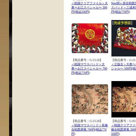
＜戦国クリアファイル＞大
New関ヶ原合戦図
奥〜お江スペシャル〜 300
スパッド＜三成本陣
円(税込330円)
円(税込770円)
【商品番号：G-13-26】
【商品番号：G-11-
＜戦国マウスパッド＞大
＜立版古＞大奥〜
奥〜お江スペシャル〜 700
シャル〜 500円(税
円(税込770円)
【商品番号：G-13-28】
【商品番号：G-03-
＜戦国マウスパッド＞長篠
＜戦国クリアファ
合戦図屏風 700円(税込770
篠合戦図屏風 300
円)
330円)