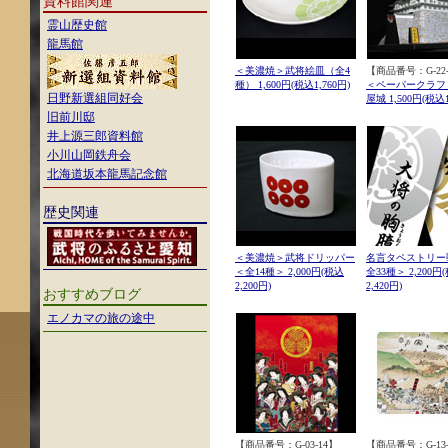
資料館関連
霊山歴史館
龍馬館
＜美濃焼＞武将絵皿（全4
【商品番号：G-22-
種） 1,600円(税込1,760円)
＜ペーパークラフ
日野新選組同好会
屋城 1,500円(税込1
旧前川邸
井上源三郎資料館
小川山岡鉄舟会
北海道坂本龍馬記念館
歴史関連
＜美濃焼＞武将ドリッパー
名言タペストリー
＜全14種＞ 2,000円(税込
全33種＞ 2,200円
2,200円)
2,420円)
おすすめブログ
エノカマの旅の途中
【商品番号：G-03-14】
【商品番号：G-13-