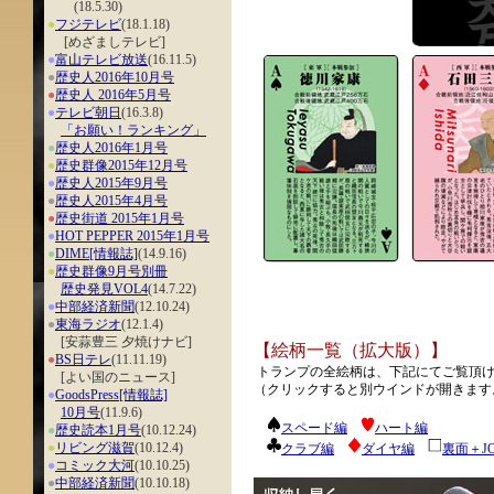
(18.5.30)
●
フジテレビ
(18.1.18)
[めざましテレビ]
●
富山テレビ放送
(16.11.5)
●
歴史人2016年10月号
●
歴史人 2016年5月号
●
テレビ朝日
(16.3.8)
「お願い！ランキング」
●
歴史人2016年1月号
●
歴史群像2015年12月号
●
歴史人2015年9月号
●
歴史人2015年4月号
●
歴史街道 2015年1月号
●
HOT PEPPER 2015年1月号
●
DIME[情報誌]
(14.9.16)
●
歴史群像9月号別冊
歴史発見VOL4
(14.7.22)
●
中部経済新聞
(12.10.24)
●
東海ラジオ
(12.1.4)
[安蒜豊三 夕焼けナビ]
【絵柄一覧（拡大版）】
●
BS日テレ
(11.11.19)
トランプの全絵柄は、下記にてご覧頂
[よい国のニュース]
（クリックすると別ウインドが開きます
●
GoodsPress[情報誌]
10月号
(11.9.6)
スペード編
ハート編
●
歴史読本1月号
(10.12.24)
●
リビング滋賀
(10.12.4)
クラブ編
ダイヤ編
裏面＋JO
●
コミック大河
(10.10.25)
●
中部経済新聞
(10.10.18)