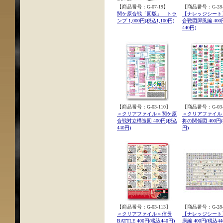
【商品番号：G-07-19】
【商品番号：G-28-
関ケ原合戦「図版」 トラ
【ナレッジシート
ンプ 1,000円(税込1,100円)
合戦図屛風編 400
440円)
【商品番号：G-03-110】
【商品番号：G-03-
＜クリアファイル＞関ケ原
＜クリアファイル
合戦対立構造図 400円(税込
将の関係図 400円(
440円)
円)
【商品番号：G-03-113】
【商品番号：G-28-
＜クリアファイル＞信長
【ナレッジシート
BATTLE 400円(税込440円)
康編 400円(税込44