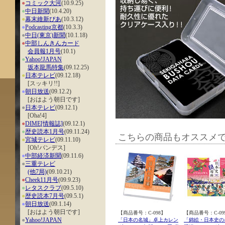
●
コミック大河
(10.9.25)
●
中日新聞
(10.4.20)
●
幕末維新ぴあ
(10.3.12)
●
Podcasting京都
(10.3.3)
●
中日(東京)新聞
(10.1.18)
●
中部しんきんカード
会員報1月号
(10.1)
●
Yahoo!JAPAN
坂本龍馬特集
(09.12.25)
●
日本テレビ
(09.12.18)
[スッキリ!!]
●
朝日放送
(09.12.2)
[おはよう朝日です]
●
日本テレビ
(09.12.1)
[Oha!4]
●
DIME[情報誌]
(09.12.1)
●
歴史読本1月号
(09.11.24)
こちらの商品もオススメ
●
宮城テレビ
(09.11.10)
[Oh!バンデス]
●
中部経済新聞
(09.11.6)
●
三重テレビ
(他7局)
(09.10.21)
●
Cheek11月号
(09.9.23)
●
レタスクラブ
(09.5.10)
●
歴史読本7月号
(09.5.1)
●
朝日放送
(09.1.14)
[おはよう朝日です]
【商品番号：C-098】
【商品番号：C-09
●
Yahoo!JAPAN
「日本の名城」卓上カレン
「錦絵・日本史の