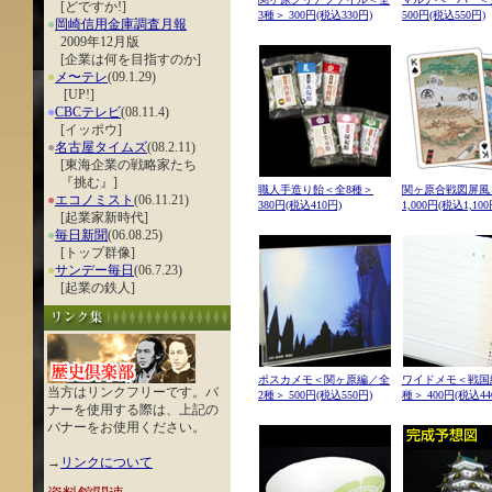
[どですか!]
3種＞ 300円(税込330円)
500円(税込550円)
●
岡崎信用金庫調査月報
2009年12月版
[企業は何を目指すのか]
●
メ〜テレ
(09.1.29)
[UP!]
●
CBCテレビ
(08.11.4)
[イッポウ]
●
名古屋タイムズ
(08.2.11)
[東海企業の戦略家たち
『挑む』]
職人手造り飴＜全8種＞
関ヶ原合戦図屏風
●
エコノミスト
(06.11.21)
380円(税込410円)
1,000円(税込1,100
[起業家新時代]
●
毎日新聞
(06.08.25)
[トップ群像]
●
サンデー毎日
(06.7.23)
[起業の鉄人]
ポスカメモ＜関ヶ原編／全
ワイドメモ＜戦国
当方はリンクフリーです。バ
2種＞ 500円(税込550円)
種＞ 400円(税込44
ナーを使用する際は、上記の
バナーをお使用ください。
→
リンクについて