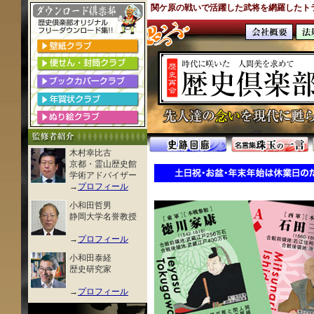
関ケ原の戦いで活躍した武将を網羅したト
木村幸比古
京都・霊山歴史館
学術アドバイザー
→
プロフィール
小和田哲男
静岡大学名誉教授
→
プロフィール
小和田泰経
歴史研究家
→
プロフィール