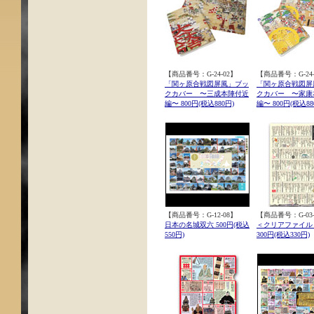
【商品番号：G-24-02】
【商品番号：G-24-
「関ヶ原合戦図屏風」ブッ
「関ヶ原合戦図屏
クカバー 〜三成本陣付近
クカバー 〜家康
編〜 800円(税込880円)
編〜 800円(税込88
【商品番号：G-12-08】
【商品番号：G-03-
日本の名城双六 500円(税込
＜クリアファイル
550円)
300円(税込330円)