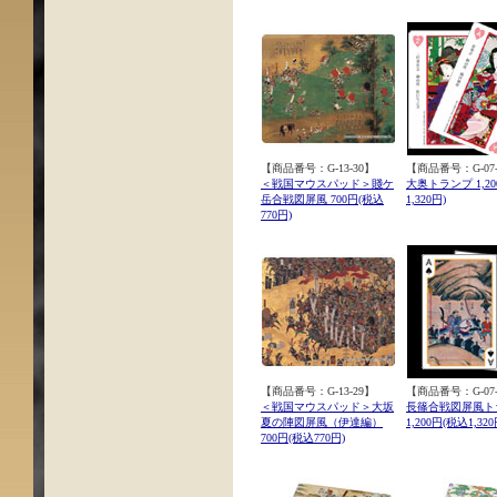
【商品番号：G-13-30】
【商品番号：G-07-
＜戦国マウスパッド＞賤ケ
大奥トランプ 1,20
岳合戦図屏風 700円(税込
1,320円)
770円)
【商品番号：G-13-29】
【商品番号：G-07-
＜戦国マウスパッド＞大坂
長篠合戦図屏風ト
夏の陣図屏風（伊達編）
1,200円(税込1,320
700円(税込770円)