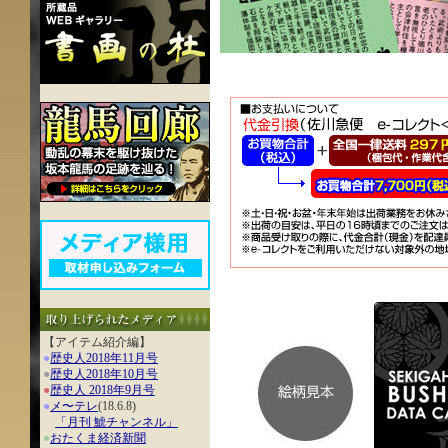
【アイテム紹介編】
●
歴史人2018年11月号
●
歴史人2018年10月号
●
歴史人 2018年9月号
●
メ〜テレ
(18.6.8)
「月刊 鯱チャンネル」
●
おたくま経済新聞