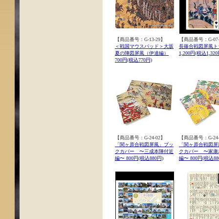
【商品番号：G-13-29】
【商品番号：G-07-
＜戦国マウスパッド＞大坂
長篠合戦図屏風ト
夏の陣図屏風（伊達編）
1,200円(税込1,320
700円(税込770円)
【商品番号：G-24-02】
【商品番号：G-24-
「関ヶ原合戦図屏風」ブッ
「関ヶ原合戦図屏
クカバー 〜三成本陣付近
クカバー 〜家康
編〜 800円(税込880円)
編〜 800円(税込88