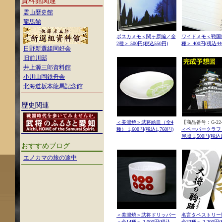
資料館関連
霊山歴史館
龍馬館
ポスカメモ＜関ヶ原編／全
ワイドメモ＜戦国
2種＞ 500円(税込550円)
種＞ 400円(税込44
日野新選組同好会
旧前川邸
井上源三郎資料館
小川山岡鉄舟会
北海道坂本龍馬記念館
歴史関連
＜美濃焼＞武将絵皿（全4
【商品番号：G-22-
種） 1,600円(税込1,760円)
＜ペーパークラフ
屋城 1,500円(税込1
おすすめブログ
エノカマの旅の途中
＜美濃焼＞武将ドリッパー
名言タペストリー
＜全14種＞ 2,000円(税込
全33種＞ 2,200円