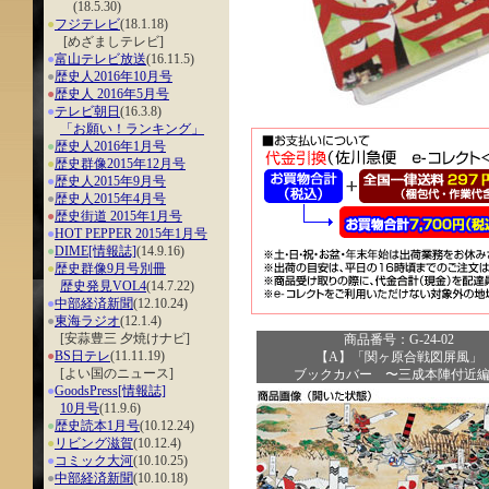
(18.5.30)
●
フジテレビ
(18.1.18)
[めざましテレビ]
●
富山テレビ放送
(16.11.5)
●
歴史人2016年10月号
●
歴史人 2016年5月号
●
テレビ朝日
(16.3.8)
「お願い！ランキング」
●
歴史人2016年1月号
●
歴史群像2015年12月号
●
歴史人2015年9月号
●
歴史人2015年4月号
●
歴史街道 2015年1月号
●
HOT PEPPER 2015年1月号
●
DIME[情報誌]
(14.9.16)
●
歴史群像9月号別冊
歴史発見VOL4
(14.7.22)
●
中部経済新聞
(12.10.24)
●
東海ラジオ
(12.1.4)
[安蒜豊三 夕焼けナビ]
商品番号：G-24-02
●
BS日テレ
(11.11.19)
【A】「関ヶ原合戦図屏風」
[よい国のニュース]
ブックカバー 〜三成本陣付近
●
GoodsPress[情報誌]
10月号
(11.9.6)
●
歴史読本1月号
(10.12.24)
●
リビング滋賀
(10.12.4)
●
コミック大河
(10.10.25)
●
中部経済新聞
(10.10.18)