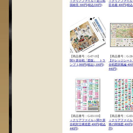
＜クリアファイル＞近江戦
＜クリアファイル
国細見 300円(税込330円)
臣名鑑 400円(税込4
【商品番号：G-07-19】
【商品番号：G-28-
関ケ原合戦「図版」 トラ
【ナレッジシート
ンプ 1,000円(税込1,100円)
合戦図屛風編 400
440円)
【商品番号：G-03-110】
【商品番号：G-03-
＜クリアファイル＞関ケ原
＜クリアファイル
合戦対立構造図 400円(税込
将の関係図 400円(
440円)
円)