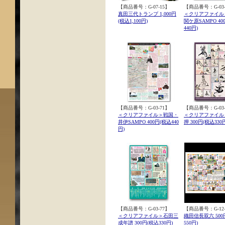
【商品番号：G-07-15】
【商品番号：G-03-
真田三代トランプ 1,000円
＜クリアファイル
(税込1,100円)
関ケ原SAMPO 40
440円)
【商品番号：G-03-71】
【商品番号：G-03-
＜クリアファイル＞戦国・
＜クリアファイル
井伊SAMPO 400円(税込440
押 300円(税込330
円)
【商品番号：G-03-77】
【商品番号：G-12-
＜クリアファイル＞石田三
織田信長双六 500
成年譜 300円(税込330円)
550円)