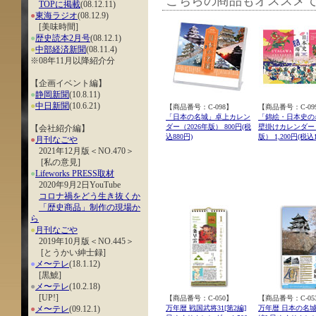
こちらの商品もオススメ
TOPに掲載
(08.12.11)
●
東海ラジオ
(08.12.9)
[美味時間]
●
歴史読本2月号
(08.12.1)
●
中部経済新聞
(08.11.4)
※08年11月以降紹介分
【企画イベント編】
●
静岡新聞
(10.8.11)
●
中日新聞
(10.6.21)
【商品番号：C-098】
【商品番号：C-09
「日本の名城」卓上カレン
「錦絵・日本史の
ダー（2026年版） 800円(税
壁掛けカレンダー（
【会社紹介編】
込880円)
版） 1,200円(税込1
●
月刊なごや
2021年12月版＜NO.470＞
[私の意見]
●
Lifeworks PRESS取材
2020年9月2日YouTube
コロナ禍をどう生き抜くか
「歴史商品」制作の現場か
ら
●
月刊なごや
2019年10月版＜NO.445＞
[とうかい紳士録]
●
メ〜テレ
(18.1.12)
[黒鯱]
●
メ〜テレ
(10.2.18)
[UP!]
【商品番号：C-050】
【商品番号：C-05
●
メ〜テレ
(09.12.1)
万年暦 戦国武将31[第2編]
万年暦 日本の名城3