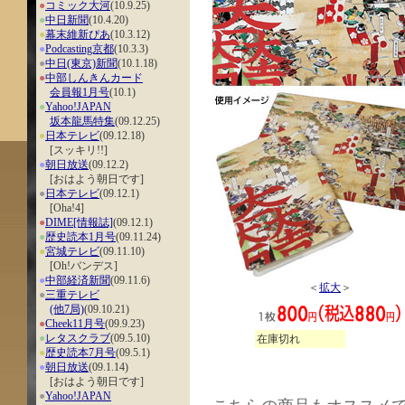
●
コミック大河
(10.9.25)
●
中日新聞
(10.4.20)
●
幕末維新ぴあ
(10.3.12)
●
Podcasting京都
(10.3.3)
●
中日(東京)新聞
(10.1.18)
●
中部しんきんカード
会員報1月号
(10.1)
●
Yahoo!JAPAN
坂本龍馬特集
(09.12.25)
●
日本テレビ
(09.12.18)
[スッキリ!!]
●
朝日放送
(09.12.2)
[おはよう朝日です]
●
日本テレビ
(09.12.1)
[Oha!4]
●
DIME[情報誌]
(09.12.1)
●
歴史読本1月号
(09.11.24)
●
宮城テレビ
(09.11.10)
[Oh!バンデス]
●
中部経済新聞
(09.11.6)
＜
拡大
＞
●
三重テレビ
(他7局)
(09.10.21)
●
Cheek11月号
(09.9.23)
●
レタスクラブ
(09.5.10)
在庫切れ
●
歴史読本7月号
(09.5.1)
●
朝日放送
(09.1.14)
[おはよう朝日です]
●
Yahoo!JAPAN