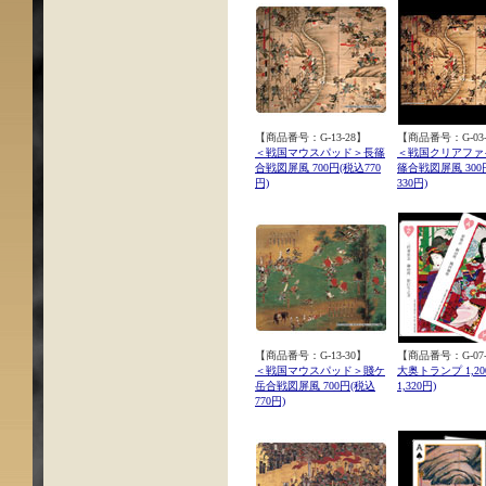
【商品番号：G-13-28】
【商品番号：G-03-
＜戦国マウスパッド＞長篠
＜戦国クリアファ
合戦図屏風 700円(税込770
篠合戦図屏風 300
円)
330円)
【商品番号：G-13-30】
【商品番号：G-07-
＜戦国マウスパッド＞賤ケ
大奥トランプ 1,20
岳合戦図屏風 700円(税込
1,320円)
770円)