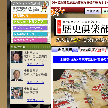
関ヶ原合戦図屏風の貴重な画像が甦る！！
木村幸比古
京都・霊山歴史館
学術アドバイザー
→
プロフィール
小和田哲男
静岡大学名誉教授
→
プロフィール
小和田泰経
歴史研究家
→
プロフィール