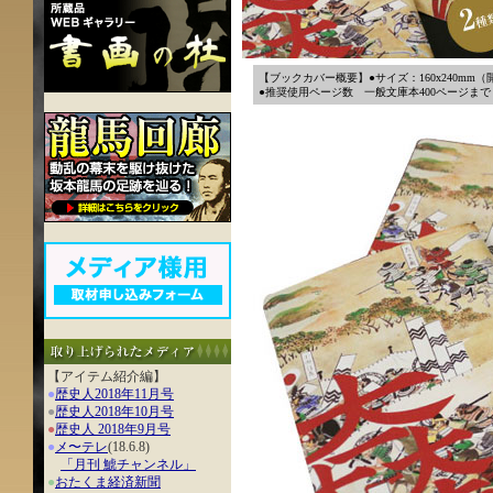
【ブックカバー概要】●サイズ：160x240mm（
●推奨使用ページ数 一般文庫本400ページまで
【アイテム紹介編】
●
歴史人2018年11月号
●
歴史人2018年10月号
●
歴史人 2018年9月号
●
メ〜テレ
(18.6.8)
「月刊 鯱チャンネル」
●
おたくま経済新聞