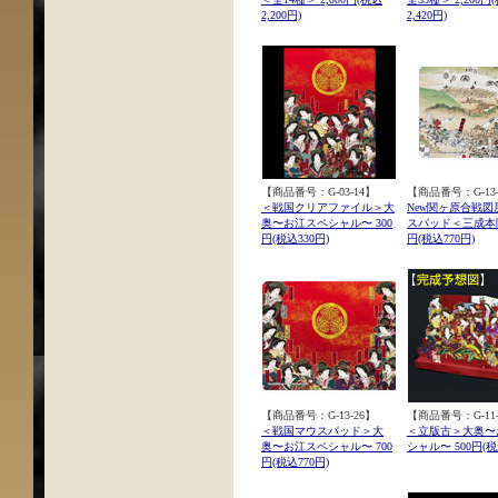
2,200円)
2,420円)
【商品番号：G-03-14】
【商品番号：G-13-
＜戦国クリアファイル＞大
New関ヶ原合戦図
奥〜お江スペシャル〜 300
スパッド＜三成本陣
円(税込330円)
円(税込770円)
【商品番号：G-13-26】
【商品番号：G-11-
＜戦国マウスパッド＞大
＜立版古＞大奥〜
奥〜お江スペシャル〜 700
シャル〜 500円(税
円(税込770円)