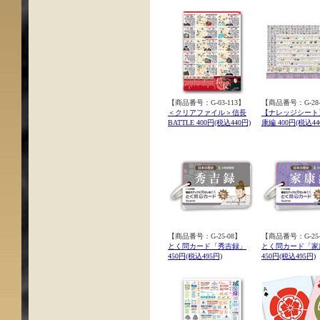
【商品番号：G-03-113】
【商品番号：G-28-
＜クリアファイル＞信長
【ナレッジシート
BATTLE 400円(税込440円)
康編 400円(税込44
【商品番号：G-25-08】
【商品番号：G-25-
とく問カード「秀吉録」
とく問カード「家
450円(税込495円)
450円(税込495円)