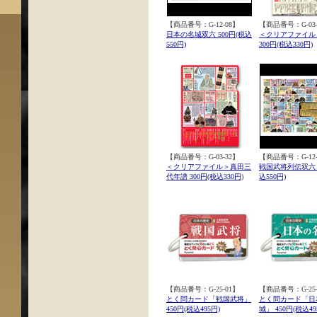
【商品番号：G-12-08】
【商品番号：G-03-
日本の名城双六 500円(税込
＜クリアファイル
550円)
300円(税込330円)
【商品番号：G-03-32】
【商品番号：G-12-
＜クリアファイル＞真田三
戦国武将列伝双六 5
代年譜 300円(税込330円)
込550円)
【商品番号：G-25-01】
【商品番号：G-25-
とく問カード「戦国武将」
とく問カード「日
450円(税込495円)
城」 450円(税込49