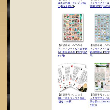
日本の名城トランプ 1,000
＜クリアファイル
円(税込1,100円)
関図 300円(税込33
【商品番号：G-03-58】
【商品番号：G-03-
＜クリアファイル＞関ケ原
＜クリアファイル
合戦図屏風名鑑 400円(税込
戦相関図W 400円(
440円)
円)
【商品番号：G-07-15】
【商品番号：G-03-
真田三代トランプ 1,000円
＜クリアファイル
(税込1,100円)
関ケ原SAMPO 40
440円)