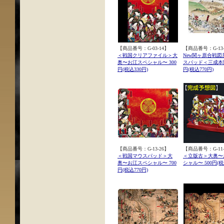
【商品番号：G-03-14】
【商品番号：G-13-
＜戦国クリアファイル＞大
New関ヶ原合戦図
奥〜お江スペシャル〜 300
スパッド＜三成本陣
円(税込330円)
円(税込770円)
【商品番号：G-13-26】
【商品番号：G-11-
＜戦国マウスパッド＞大
＜立版古＞大奥〜
奥〜お江スペシャル〜 700
シャル〜 500円(税
円(税込770円)