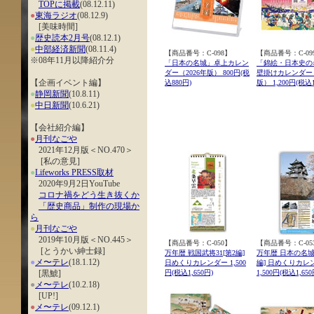
TOPに掲載
(08.12.11)
●
東海ラジオ
(08.12.9)
[美味時間]
●
歴史読本2月号
(08.12.1)
●
中部経済新聞
(08.11.4)
【商品番号：C-098】
【商品番号：C-09
※08年11月以降紹介分
「日本の名城」卓上カレン
「錦絵・日本史の
ダー（2026年版） 800円(税
壁掛けカレンダー（
【企画イベント編】
込880円)
版） 1,200円(税込1
●
静岡新聞
(10.8.11)
●
中日新聞
(10.6.21)
【会社紹介編】
●
月刊なごや
2021年12月版＜NO.470＞
[私の意見]
●
Lifeworks PRESS取材
2020年9月2日YouTube
コロナ禍をどう生き抜くか
「歴史商品」制作の現場か
ら
●
月刊なごや
2019年10月版＜NO.445＞
【商品番号：C-050】
【商品番号：C-05
[とうかい紳士録]
万年暦 戦国武将31[第2編]
万年暦 日本の名城3
●
メ〜テレ
(18.1.12)
日めくりカレンダー 1,500
編] 日めくりカレ
[黒鯱]
円(税込1,650円)
1,500円(税込1,650
●
メ〜テレ
(10.2.18)
[UP!]
●
メ〜テレ
(09.12.1)