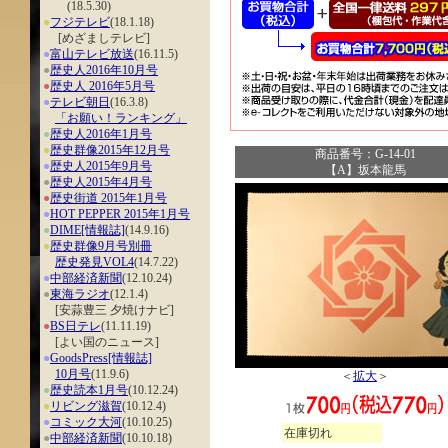
(18.5.30)
●
フジテレビ
(18.1.18)
[めざましテレビ]
●
富山テレビ放送
(16.11.5)
●
歴史人2016年10月号
●
歴史人 2016年5月号
●
テレビ朝日
(16.3.8)
「お願い！ランキング」
●
歴史人2016年1月号
●
歴史群像2015年12月号
商品番号：G-14-01
●
歴史人2015年9月号
【A】坂本龍馬
●
歴史人2015年4月号
●
歴史街道 2015年1月号
●
HOT PEPPER 2015年1月号
●
DIME[情報誌]
(14.9.16)
●
歴史群像9月号別冊
歴史発見VOL4
(14.7.22)
●
中部経済新聞
(12.10.24)
●
東海ラジオ
(12.1.4)
[安蒜豊三 夕焼けナビ]
●
BS日テレ
(11.11.19)
[よい国のニュース]
●
GoodsPress[情報誌]
10月号
(11.9.6)
＜
拡大
＞
●
歴史読本1月号
(10.12.24)
●
リビング滋賀
(10.12.4)
●
コミック大河
(10.10.25)
在庫切れ
●
中部経済新聞
(10.10.18)