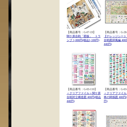
【商品番号：G-07-19】
【商品番号：G-28-
関ケ原合戦「図版」 トラ
【ナレッジシート
ンプ 1,000円(税込1,100円)
合戦図屛風編 400
440円)
【商品番号：G-03-110】
【商品番号：G-03-
＜クリアファイル＞関ケ原
＜クリアファイル
合戦対立構造図 400円(税込
将の関係図 400円(
440円)
円)