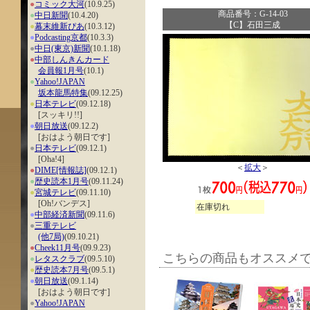
●
コミック大河
(10.9.25)
商品番号：G-14-03
●
中日新聞
(10.4.20)
【C】石田三成
●
幕末維新ぴあ
(10.3.12)
●
Podcasting京都
(10.3.3)
●
中日(東京)新聞
(10.1.18)
●
中部しんきんカード
会員報1月号
(10.1)
●
Yahoo!JAPAN
坂本龍馬特集
(09.12.25)
●
日本テレビ
(09.12.18)
[スッキリ!!]
●
朝日放送
(09.12.2)
[おはよう朝日です]
●
日本テレビ
(09.12.1)
[Oha!4]
＜
拡大
＞
●
DIME[情報誌]
(09.12.1)
●
歴史読本1月号
(09.11.24)
●
宮城テレビ
(09.11.10)
[Oh!バンデス]
在庫切れ
●
中部経済新聞
(09.11.6)
●
三重テレビ
(他7局)
(09.10.21)
●
Cheek11月号
(09.9.23)
こちらの商品もオススメ
●
レタスクラブ
(09.5.10)
●
歴史読本7月号
(09.5.1)
●
朝日放送
(09.1.14)
[おはよう朝日です]
●
Yahoo!JAPAN