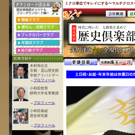
ミクロ単位でキレイにする〜
マルチクロス
木村幸比古
京都・霊山歴史館
学術アドバイザー
→
プロフィール
小和田哲男
静岡大学名誉教授
→
プロフィール
小和田泰経
歴史研究家
→
プロフィール