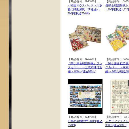
【商品番号：G-13-29】
【商品番号：G-07-
＜戦国マウスパッド＞大坂
長篠合戦図屏風ト
夏の陣図屏風（伊達編）
1,200円(税込1,320
700円(税込770円)
【商品番号：G-24-02】
【商品番号：G-24-
「関ヶ原合戦図屏風」ブッ
「関ヶ原合戦図屏
クカバー 〜三成本陣付近
クカバー 〜家康
編〜 800円(税込880円)
編〜 800円(税込88
【商品番号：G-12-08】
【商品番号：G-03-
日本の名城双六 500円(税込
＜クリアファイル
550円)
300円(税込330円)