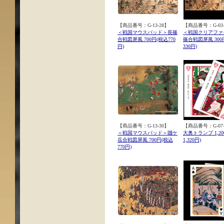
【商品番号：G-13-28】
【商品番号：G-03-
＜戦国マウスパッド＞長篠
＜戦国クリアファ
合戦図屏風 700円(税込770
篠合戦図屏風 300
円)
330円)
【商品番号：G-13-30】
【商品番号：G-07-
＜戦国マウスパッド＞賤ケ
大奥トランプ 1,20
岳合戦図屏風 700円(税込
1,320円)
770円)