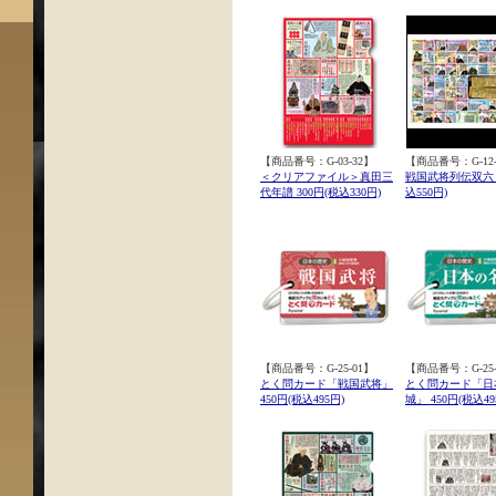
【商品番号：G-03-32】
【商品番号：G-12-
＜クリアファイル＞真田三
戦国武将列伝双六 5
代年譜 300円(税込330円)
込550円)
【商品番号：G-25-01】
【商品番号：G-25-
とく問カード「戦国武将」
とく問カード「日
450円(税込495円)
城」 450円(税込49