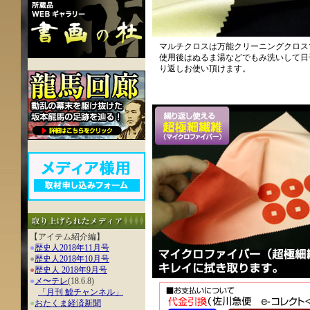
マルチクロスは万能クリーニングクロス
使用後はぬるま湯などでもみ洗いして日
り返しお使い頂けます。
【アイテム紹介編】
●
歴史人2018年11月号
●
歴史人2018年10月号
●
歴史人 2018年9月号
●
メ〜テレ
(18.6.8)
「月刊 鯱チャンネル」
●
おたくま経済新聞