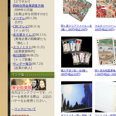
[どですか!]
●
岡崎信用金庫調査月報
2009年12月版
[企業は何を目指すのか]
●
メ〜テレ
(09.1.29)
[UP!]
関ヶ原クリアファイル＜全
マルチペーパー＜
●
CBCテレビ
(08.11.4)
3種＞ 300円(税込330円)
500円(税込550円)
[イッポウ]
●
名古屋タイムズ
(08.2.11)
[東海企業の戦略家たち
『挑む』]
●
エコノミスト
(06.11.21)
[起業家新時代]
●
毎日新聞
(06.08.25)
[トップ群像]
●
サンデー毎日
(06.7.23)
[起業の鉄人]
職人手造り飴＜全8種＞
関ヶ原合戦図屏風
380円(税込410円)
1,000円(税込1,100
当方はリンクフリーです。バ
ナーを使用する際は、上記の
バナーをお使用ください。
→
リンクについて
ポスカメモ＜関ヶ原編／全
ワイドメモ＜戦国