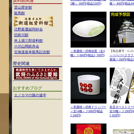
資料館関連
2種＞ 500円(税込550円)
種＞ 400円(税込44
霊山歴史館
龍馬館
日野新選組同好会
旧前川邸
井上源三郎資料館
小川山岡鉄舟会
＜美濃焼＞武将絵皿（全4
【商品番号：G-22-
北海道坂本龍馬記念館
種） 1,600円(税込1,760円)
＜ペーパークラフ
屋城 1,500円(税込1
歴史関連
おすすめブログ
エノカマの旅の途中
＜美濃焼＞武将ドリッパー
名言タペストリー
＜全14種＞ 2,000円(税込
全33種＞ 2,200円
2,200円)
2,420円)